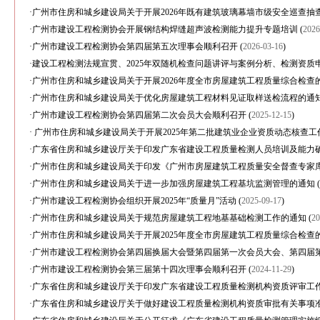
·
广州市住房和城乡建设局关于开展2026年既有建筑玻璃幕墙市级安全巡查抽
·
广州市建设工程检测协会开展钢结构焊缝超声波检测能力提升专题培训
(
2026
·
广州市建设工程检测协会第四届第五次理事会顺利召开
(
2026-03-16
)
·
建设工程检测法规宣贯、2025年双随机检查问题讲评与案例分析、检测资质
·
广州市住房和城乡建设局关于开展2026年度全市房屋建筑工程质量综合检查
·
广州市住房和城乡建设局关于优化房屋建筑工程材料见证取样送检流程的通
·
广州市建设工程检测协会第四届第二次会员大会顺利召开
(
2025-12-15
)
·
广州市住房和城乡建设局关于开展2025年第二批建筑业企业资质动态核查工
·
广东省住房和城乡建设厅关于印发广东省建设工程质量检测人员培训及能力
·
广州市住房和城乡建设局关于印发《广州市房屋建筑工程质量安全督查专家
·
广州市住房和城乡建设局关于进一步加强房屋建筑工程基坑监测管理的通知
(
·
广州市建设工程检测协会组织开展2025年“质量月”活动
(
2025-09-17
)
·
广州市住房和城乡建设局关于规范房屋建筑工程地基基础检测工作的通知
(
20
·
广州市住房和城乡建设局关于开展2025年度全市房屋建筑工程质量综合检查
·
广州市建设工程检测协会第四届换届大会暨第四届第一次会员大会、第四届
·
广州市建设工程检测协会第三届第十四次理事会顺利召开
(
2024-11-29
)
·
广东省住房和城乡建设厅关于印发广东省建设工程质量检测机构资质评审工
·
广东省住房和城乡建设厅关于做好建设工程质量检测机构资质审批有关事项