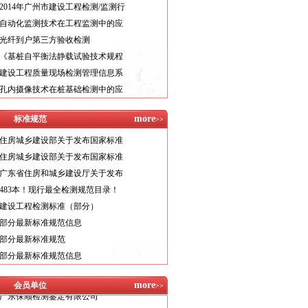
2014年广州市建设工程检测/监测行
自动化监测技术在工程监测中的应
光纤到户第三方验收检测
《基桩自平衡法静载试验技术规程
建设工程质量现场检测管理信息系
孔内摄像技术在桩基础检测中的应
more
标准规范
>>
住房城乡建设部关于发布国家标准
住房城乡建设部关于发布国家标准
广东省住房和城乡建设厅关于发布
483本！现行最全检测规范目录！
建设工程检测标准（部分）
部分最新标准规范信息
部分最新标准规范
部分最新标准规范信息
广东粤建工程质量检测有限公司
广东丰晟检测有限公司
more
会员单位
>>
广东保顺检测鉴定有限公司
广东省地质建设工程勘察院